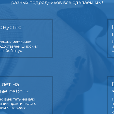
разных подрядчиков все сделаем мы!
онусы от
ельных магазинах
Н
едоставлен широкий
и
 любой вкус.
с
 лет на
ые работы
о вычитать немало
Н
ации практически о
п
ном материале.
ф
к