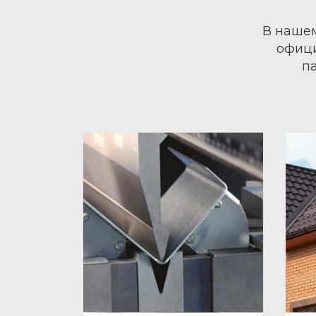
В нашем
офици
п