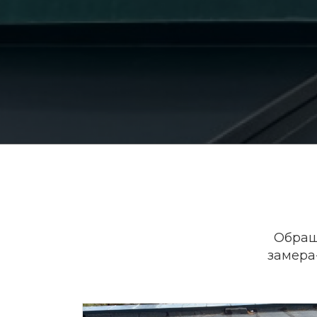
Обращ
замера