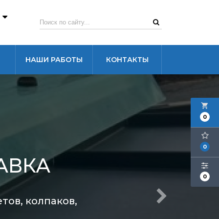
3
НАШИ РАБОТЫ
КОНТАКТЫ
local_grocery_store
0
0
АВКА
0
тов, колпаков,