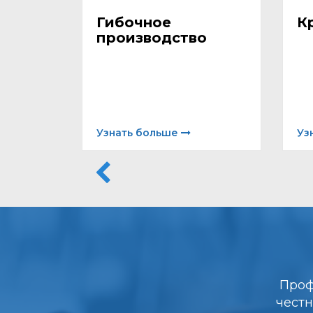
ры
Гибочное
К
производство
Узнать больше
Уз
Проф
честн