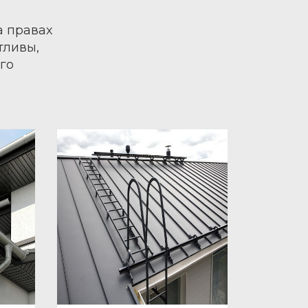
а правах
тливы,
го