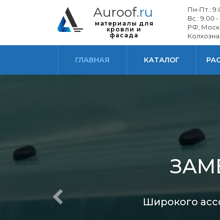
Auroof
.ru
Пн-Пт.: 9.0
Вс.: 9.00 -
материалы для
РФ, Моск
кровли и
фасада
Колхозна
ГЛАВНАЯ
КАТАЛОГ
РА
ЗАМ
Широкого ассо