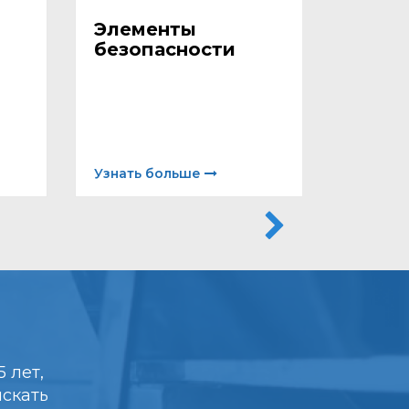
Элементы
Изол
безопасности
мате
кров
Узнать больше
Узнать
 лет,
искать