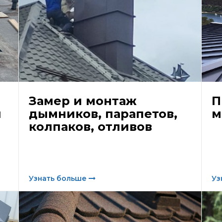
Замер и монтаж
П
й
дымников, парапетов,
м
колпаков, отливов
Узнать больше
Уз