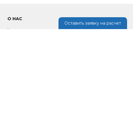
О НАС
Оставить заявку на расчет
Наша компания предлагает кровельные материалы, изделия из
металла для отделки фасада, возведения ограждений, крыш по
низким ценам в России.
ИНФОРМАЦИЯ
Новости
Портфолио
Контакты
Политика конфиденциальности
Обработка персональных данных
Инфо
СВЯЗАТЬСЯ С НАМИ
Россия, Московская область, Одинцовский городской округ,
Кубинка, Колхозная улица 6