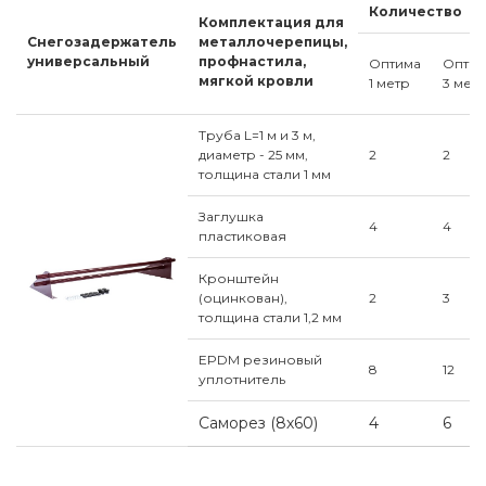
Количество
Комплектация для
Снегозадержатель
металлочерепицы,
универсальный
профнастила,
Оптима
Оптим
мягкой кровли
1 метр
3 мет
Труба L=1 м и 3 м,
диаметр - 25 мм,
2
2
толщина стали 1 мм
Заглушка
4
4
пластиковая
Кронштейн
(оцинкован),
2
3
толщина стали 1,2 мм
EPDM резиновый
8
12
уплотнитель
Саморез (8х60)
4
6