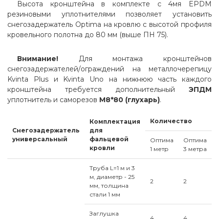
Высота кронштейна в комплекте с 4мя EPDM
резиновыми уплотнителями позволяет установить
снегозадержатель Optima на кровлю с высотой профиля
кровельного полотна до 80 мм (выше ПН 75).
Внимание!
Для монтажа кронштейнов
снегозадержателей/ограждений на металлочерепицу
Kvinta Plus и Kvinta Uno на нижнюю часть каждого
кронштейна требуется дополнительный
ЭПДМ
уплотнитель и саморезов
М8*80 (глухарь)
.
Количество
Комплектация
Снегозадержатель
для
универсальный
фальцевой
Оптима
Оптима
кровли
1 метр
3 метра
Труба L=1 м и 3
м, диаметр - 25
2
2
мм, толщина
стали 1 мм
Заглушка
4
4