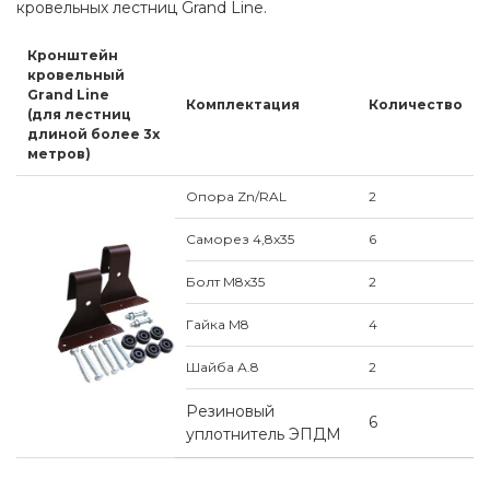
кровельных лестниц Grand Line.
Кронштейн
кровельный
Grand Line
Комплектация
Количество
(для лестниц
длиной более 3х
метров)
Опора Zn/RAL
2
Саморез 4,8x35
6
Болт М8x35
2
Гайка М8
4
Шайба А.8
2
Резиновый
6
уплотнитель ЭПДМ