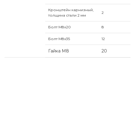
Кронштейн карнизный,
2
толщина стали 2 мм
Болт М8х20
8
Болт М8х35
12
Гайка М8
20