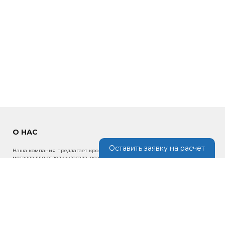
О НАС
Оставить заявку на расчет
Наша компания предлагает кровельные материалы, изделия из
металла для отделки фасада, возведения ограждений, крыш по
низким ценам в России.
ИНФОРМАЦИЯ
Новости
Портфолио