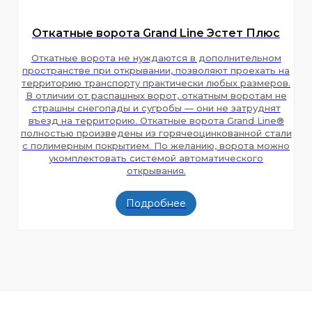
Откатные ворота Grand Line Эстет Плюс
Откатные ворота не нуждаются в дополнительном
пространстве при открывании, позволяют проехать на
территорию транспорту практически любых размеров.
В отличии от распашных ворот, откатным воротам не
страшны снегопады и сугробы — они не затруднят
въезд на территорию. Откатные ворота Grand Line®
полностью произведены из горячеоцинкованной стали
с полимерным покрытием. По желанию, ворота можно
укомплектовать системой автоматического
открывания.
Подробнее