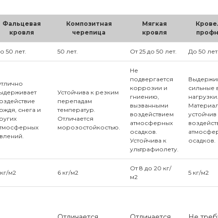
Фальцевая
Композитная
Мягкая
Крове
кровля
черепица
кровля
профн
о 50 лет.
50 лет.
От 25 до 50 лет.
До 50 лет
Не
подвергается
Выдержи
тлично
коррозии и
сильные 
ыдерживает
Устойчива к резким
гниению,
нагрузки
оздействие
перепадам
вызванными
Материа
ождя, снега и
температур.
воздействием
устойчив
ругих
Отличается
атмосферных
воздейс
тмосферных
морозостойкостью.
осадков.
атмосфе
влений.
Устойчива к
осадков.
ультрафиолету.
От 8 до 20 кг/
 кг/м2
6 кг/м2
5 кг/м2
м2
Отличается
Отличается
Не треб