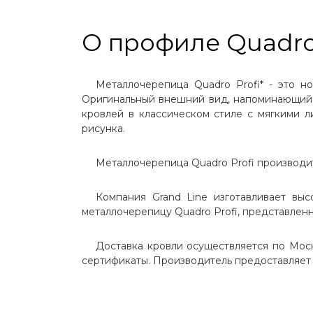
+
Мягкая кровля (Битумная черепица)
О профиле Quadro 
+
Профнастил (профлист) для крыши
+
Цементно-песчаная черепица
Металлочерепица Quadro Profi* - это 
Оригинальный внешний вид, напоминающий 
+
Керамическая черепица
кровлей в классическом стиле с мягкими 
рисунка.
СОФИТЫ
Металлочерепица Quadro Profi производи
ЭЛЕМЕНТЫ БЕЗОПАСНОСТИ
Компания Grand Line изготавливает вы
металлочерепицу Quadro Profi, представлен
ИЗОЛЯЦИОННЫЕ МАТЕРИАЛЫ
ДЛЯ КРОВЛИ И ФАСАДА
Доставка кровли осуществляется по Мос
сертификаты. Производитель предоставляет
ВОДОСТОЧНЫЕ СИСТЕМЫ
ФАСАД