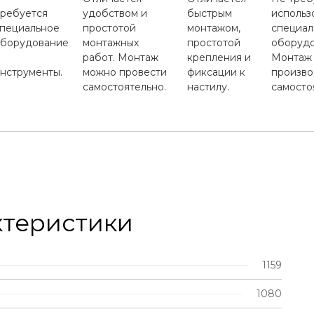
ребуется
удобством и
быстрым
использ
пециальное
простотой
монтажом,
специал
борудование
монтажных
простотой
оборудо
работ. Монтаж
крепления и
Монтаж
нструменты.
можно провести
фиксации к
произво
самостоятельно.
настилу.
самосто
ктеристики
1159
1080