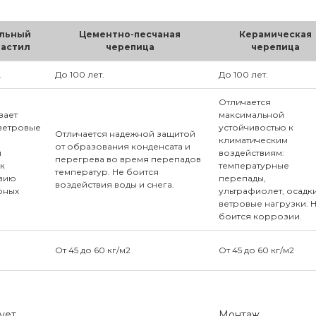
льный
Цементно-песчаная
Керамическая
астил
черепица
черепица
.
До 100 лет.
До 100 лет.
Отличается
вает
максимальной
ветровые
устойчивостью к
Отличается надежной защитой
.
климатическим
от образования конденсата и
л
воздействиям:
перегрева во время перепадов
 к
температурные
температур. Не боится
твию
перепады,
воздействия воды и снега.
рных
ультрафиолет, осадки
ветровые нагрузки. 
боится коррозии.
От 45 до 60 кг/м2
От 45 до 60 кг/м2
ует
Монтаж