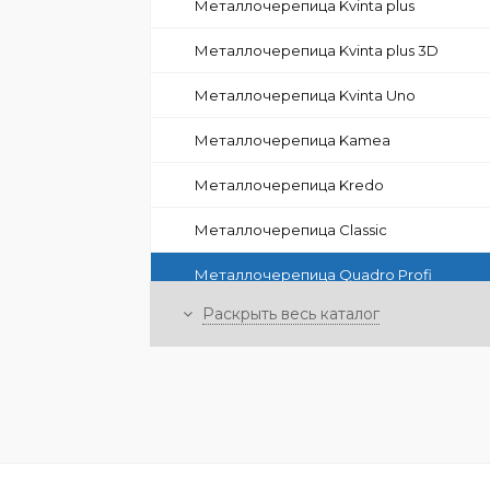
Металлочерепица Kvinta plus
Металлочерепица Kvinta plus 3D
Металлочерепица Kvinta Uno
Металлочерепица Kamea
Металлочерепица Kredo
Металлочерепица Classic
Металлочерепица Quadro Profi
Раскрыть весь каталог
Металлочерепица с каменной
посыпкой Grand Line
Фигурные доборные элементы
+
Фальцевая кровля
+
Композитная черепица