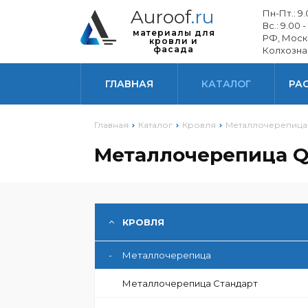
Auroof
.ru
Пн-Пт.: 9.0
Вс.: 9.00 -
материалы для
РФ, Моск
кровли и
фасада
Колхозна
ГЛАВНАЯ
КАТАЛОГ
РА
Главная
Каталог
Кровля
Металлочерепица
Металлочерепица Qu
ГИБОЧНОЕ ПРОИЗВОДСТВО
КРОВЛЯ
-
Металлочерепица
Металлочерепица Стандарт