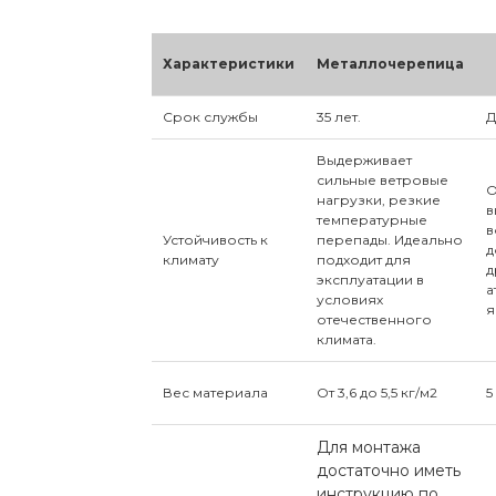
Характеристики
Металлочерепица
Срок службы
35 лет.
Д
Выдерживает
сильные ветровые
О
нагрузки, резкие
в
температурные
в
Устойчивость к
перепады. Идеально
д
климату
подходит для
д
эксплуатации в
а
условиях
я
отечественного
климата.
Вес материала
От 3,6 до 5,5 кг/м2
5
Для монтажа
достаточно иметь
инструкцию по