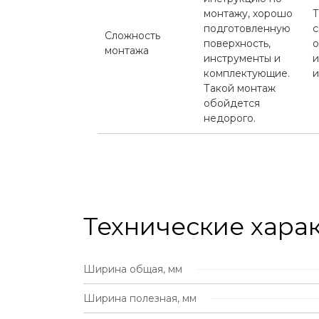
монтажу, хорошо
Т
подготовленную
с
Сложность
поверхность,
о
монтажа
инструменты и
и
комплектующие.
и
Такой монтаж
обойдется
недорого.
Технические хара
Ширина общая, мм
Ширина полезная, мм