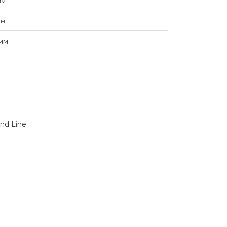
мм
мм
мм
nd Line.