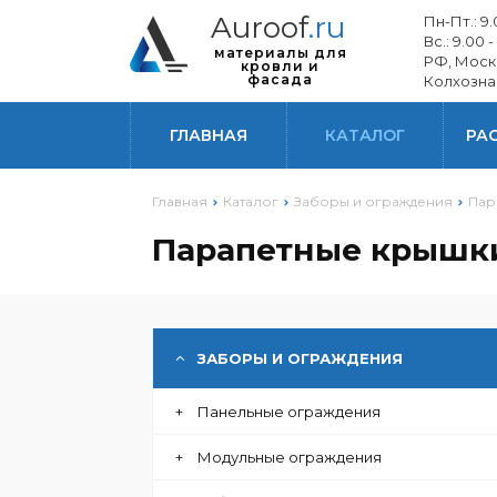
Auroof
.ru
Пн-Пт.: 9.0
СОФИТЫ
Вс.: 9.00 -
материалы для
РФ, Моск
кровли и
фасада
Колхозна
ЭЛЕМЕНТЫ БЕЗОПАСНОСТИ
ГЛАВНАЯ
КАТАЛОГ
РА
ИЗОЛЯЦИОННЫЕ МАТЕРИАЛЫ
ДЛЯ КРОВЛИ И ФАСАДА
Главная
Каталог
Заборы и ограждения
Пар
ВОДОСТОЧНЫЕ СИСТЕМЫ
Парапетные крышк
ФАСАД
ЗАБОРЫ И ОГРАЖДЕНИЯ
+
Панельные ограждения
+
Модульные ограждения