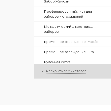
Забор Жалюзи
Профилированный лист для
+
заборов и ограждений
Металлический штакетник для
+
заборов
Временное ограждение Practic
Временное ограждение Euro
Рулонная сетка
Раскрыть весь каталог
+
Элементы ограждений Locinox
Парапетные крышки
Заглушки для профильной трубы
Модуль кирпичного столба