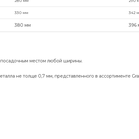
280 мм
290 
330 мм
342 
380 мм
396 
с посадочным местом любой ширины.
талла не толще 0,7 мм, представленного в ассортименте Gra