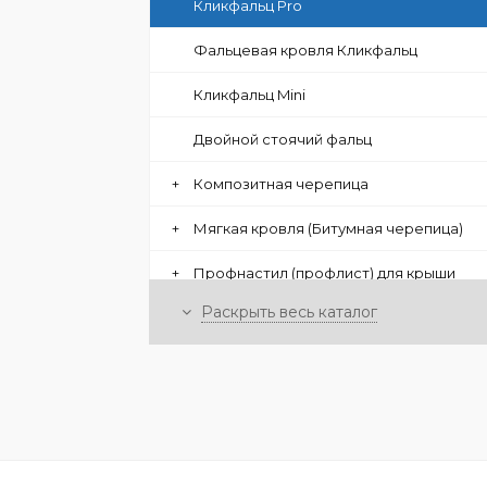
Кликфальц Pro
Фальцевая кровля Кликфальц
Кликфальц Mini
Двойной стоячий фальц
+
Композитная черепица
+
Мягкая кровля (Битумная черепица)
+
Профнастил (профлист) для крыши
Раскрыть весь каталог
+
Цементно-песчаная черепица
+
Керамическая черепица
СОФИТЫ
ЭЛЕМЕНТЫ БЕЗОПАСНОСТИ