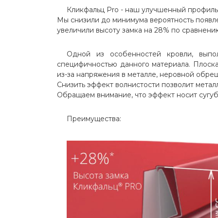
Кликфальц Pro - наш улучшенный профиль
Мы снизили до минимума вероятность появле
ИЗОЛЯЦИОННЫЕ МАТЕРИАЛЫ
увеличили высоту замка на 28% по сравнению
ДЛЯ КРОВЛИ И ФАСАДА
Одной из особенностей кровли, выпол
ВОДОСТОЧНЫЕ СИСТЕМЫ
специфичностью данного материала. Плоска
из-за напряжения в металле, неровной обре
Снизить эффект волнистости позволит метал
ФАСАД
Обращаем внимание, что эффект носит сугуб
ЗАБОРЫ И ОГРАЖДЕНИЯ
Преимущества:
ПРОЧИЕ ТОВАРЫ