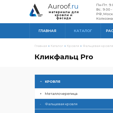
Auroof
.ru
Пн-Пт.: 9.0
Вс.: 9.00 -
материалы для
РФ, Моск
кровли и
фасада
Колхозна
ГЛАВНАЯ
КАТАЛОГ
РА
Главная
Каталог
Кровля
Фальцевая кровл
Кликфальц Pro
ГИБОЧНОЕ ПРОИЗВОДСТВО
КРОВЛЯ
+
Металлочерепица
-
Фальцевая кровля