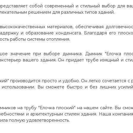
представляет собой современный и стильный выбор для ва
лекательным решением для различных типов зданий.
 высококачественных материалов, обеспечивая долговечно
задержку и образование конденсата. Благодаря его плоск
ость работы системы отопления.
ьшое значение при выборе дымника. Дымник "Елочка пло
экстерьер вашего здания. Он придает трубе изящный и сти
кий" производится просто и удобно. Он легко сочетается с 
в использовании. Вы сможете быстро и без лишних усилий 
ников на трубу "Елочка плоский" на нашем сайте. Вы смож
ребностями и архитектурным стилем здания. Наша компания
сила полную удовлетворенность.