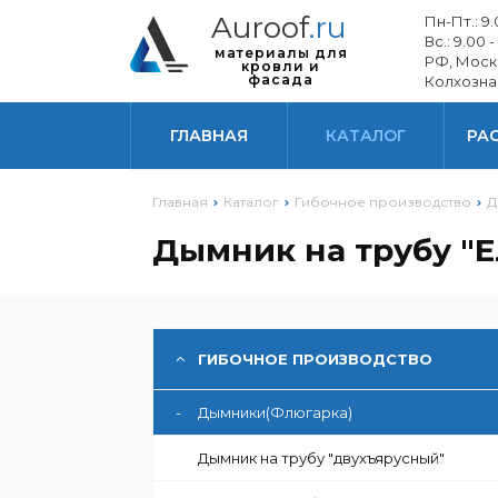
Auroof
.ru
Пн-Пт.: 9.0
Вс.: 9.00 -
материалы для
РФ, Моск
кровли и
фасада
Колхозна
ГЛАВНАЯ
КАТАЛОГ
РА
Главная
Каталог
Гибочное производство
Д
Дымник на трубу "Е
ГИБОЧНОЕ ПРОИЗВОДСТВО
-
Дымники(Флюгарка)
Дымник на трубу "двухъярусный"