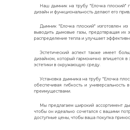
Наш дымник на трубу "Елочка плоский" 
+
Колпаки на столб
дизайн и функциональность делают его прив
Кожухи на трубу(обрамления)
Дымник "Елочка плоский" изготовлен из
выводить дымовые газы, предотвращая их 
Зонты вытяжные
распределение тепла и улучшает эффективн
КРОВЛЯ
Эстетический аспект также имеет бол
дизайном, который гармонично впишется в 
СОФИТЫ
эстетики в окружающую среду.
ЭЛЕМЕНТЫ БЕЗОПАСНОСТИ
Установка дымника на трубу "Елочка плос
обеспечивая гибкость и универсальность 
преимуществами.
ИЗОЛЯЦИОННЫЕ МАТЕРИАЛЫ
ДЛЯ КРОВЛИ И ФАСАДА
Мы предлагаем широкий ассортимент дым
чтобы он идеально сочетался с вашими пот
ВОДОСТОЧНЫЕ СИСТЕМЫ
доступные цены, чтобы ваша покупка прино