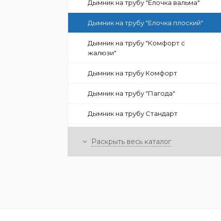
Дымник на трубу "Елочка вальма"
Дымник на трубу "Елочка плоский"
Дымник на трубу "Комфорт с
жалюзи"
Дымник на трубу Комфорт
Дымник на трубу "Пагода"
Дымник на трубу Стандарт
Дымник на трубу Теремок
Раскрыть весь каталог
Дымник на трубу Шашки
Нестандартные дымники на трубу
Парапеты
Отливы металлические