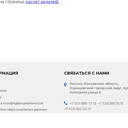
 на странице
расчет изделий.
РМАЦИЯ
СВЯЗАТЬСЯ С НАМИ
Россия, Московская область,
и
Одинцовский городской округ, Ку
лио
Колхозная улица 6
ы
а конфиденциальности
+7 901 588 73 13
+7 926 385 16 15
+7 926 550 20 17
ка персональных данных
Пн-Пт.: 9.00 - 18.00 Сб.: 9.00 - 18.00 Вс.
18.00