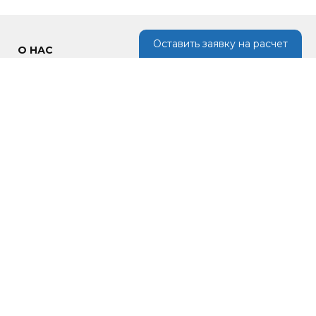
Оставить заявку на расчет
О НАС
Наша компания предлагает кровельные материалы, изделия из
металла для отделки фасада, возведения ограждений, крыш по
низким ценам в России.
ИНФОРМАЦИЯ
Новости
Портфолио
Контакты
Политика конфиденциальности
Обработка персональных данных
Инфо
СВЯЗАТЬСЯ С НАМИ
Россия, Московская область, Одинцовский городской округ,
Кубинка, Колхозная улица 6