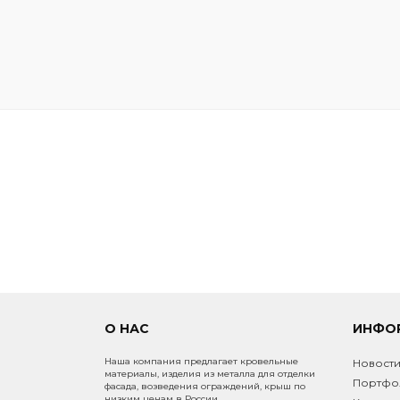
О НАС
ИНФО
Наша компания предлагает кровельные
Новост
материалы, изделия из металла для отделки
Портфо
фасада, возведения ограждений, крыш по
низким ценам в России.