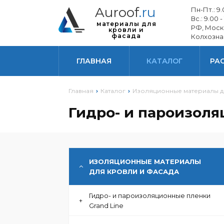
Auroof
.ru
Пн-Пт.: 9.0
Вс.: 9.00 -
материалы для
РФ, Моск
кровли и
фасада
Колхозна
ГИБОЧНОЕ ПРОИЗВОДСТВО
ГЛАВНАЯ
КАТАЛОГ
РА
КРОВЛЯ
Главная
Каталог
Изоляционные материалы д
СОФИТЫ
Гидро- и пароизоля
ЭЛЕМЕНТЫ БЕЗОПАСНОСТИ
ИЗОЛЯЦИОННЫЕ МАТЕРИАЛЫ
ДЛЯ КРОВЛИ И ФАСАДА
Гидро- и пароизоляционные пленки
+
Grand Line