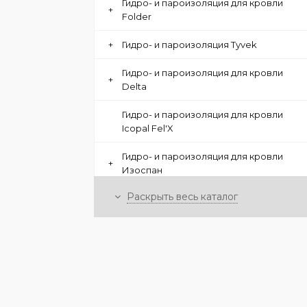
Гидро- и пароизоляция для кровли
+
Folder
+
Гидро- и пароизоляция Tyvek
Гидро- и пароизоляция для кровли
+
Delta
Гидро- и пароизоляция для кровли
Icopal Fel'X
Гидро- и пароизоляция для кровли
+
Изоспан
Раскрыть весь каталог
Гидро-пароизоляция Optima
+
Гидроизоляция Технониколь
-
Гидро- и пароизоляция Ондутис
Ондутис SA115 Смарт