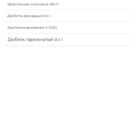
Крепление стеновое AR П
Дюбель фасадный d x l
Заклепка вытяжная 4,0х10
Дюбель тарельчатый d x l