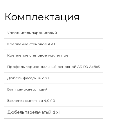
Комплектация
Уплотнитель паронитовый
Крепление стеновое AR П
Крепление стеновое усиленное
Профиль горизонтальный основной AR ГО AxBxS
Дюбель фасадный d x l
Винт самосверлящий
Заклепка вытяжная 4,0x10
Дюбель тарельчатый d x l