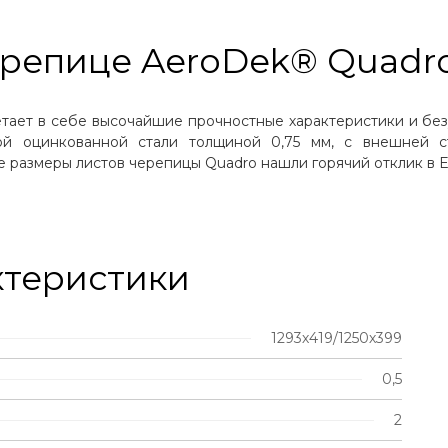
ерепице AeroDek® Quadr
етает в себе высочайшие прочностные характеристики и бе
ой оцинкованной стали толщиной 0,75 мм, с внешней 
 размеры листов черепицы Quadro нашли горячий отклик в Е
ктеристики
1293х419/1250х399
0,5
2