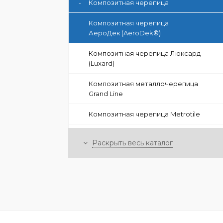
-
Композитная черепица
Композитная черепица
АероДек (AeroDek®)
Композитная черепица Люксард
(Luxard)
Композитная металлочерепица
Grand Line
Композитная черепица Metrotile
Композитная черепица QUEENTILE
Раскрыть весь каталог
+
Мягкая кровля (Битумная черепица)
+
Профнастил (профлист) для крыши
+
Цементно-песчаная черепица
+
Керамическая черепица