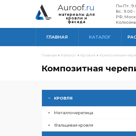
Auroof
.ru
Пн-Пт.: 9.0
Вс.: 9.00 -
материалы для
РФ, Моск
кровли и
фасада
Колхозна
ГЛАВНАЯ
КАТАЛОГ
РА
Главная
Каталог
Кровля
Композитная чер
Композитная череп
ГИБОЧНОЕ ПРОИЗВОДСТВО
КРОВЛЯ
+
Металлочерепица
+
Фальцевая кровля