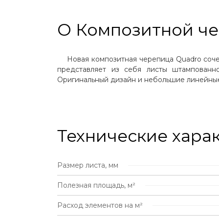
СОФИТЫ
О Композитной ч
ЭЛЕМЕНТЫ БЕЗОПАСНОСТИ
Новая композитная черепица Quadro соч
представляет из себя листы штампованн
ИЗОЛЯЦИОННЫЕ МАТЕРИАЛЫ
Оригинальный дизайн и небольшие линейные
ДЛЯ КРОВЛИ И ФАСАДА
ВОДОСТОЧНЫЕ СИСТЕМЫ
Технические хара
ФАСАД
ЗАБОРЫ И ОГРАЖДЕНИЯ
Размер листа, мм
Полезная площадь, м²
ПРОЧИЕ ТОВАРЫ
Расход элементов на м²