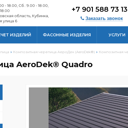
0 - 18.00, Сб.: 9.00 - 18.00,
+7 901 588 73 1
 18.00
овская область, Кубинка,
Заказать звонок
я улица 6
СЧЕТ ИЗДЕЛИЙ
ФАСОННЫЕ ИЗДЕЛИЯ
УСЛУГИ
епица
Композитная черепица АероДек (AeroDek®)
Композитная ч
ица AeroDek® Quadro