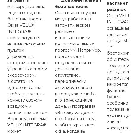
закрывать
Дополнительная
застанет в
мансардные окна
безопасность
расплох
еще никогда не
Окна и аксессуары
Окна VELU
было так просто!
могут работать в
INTEGRA®
Окна VELUX
автоматическом
оснащены
INTEGRA®
режиме с
датчиком
комплектуются
использованием
дождя. Мо
новымсенсорным
интеллектуальных
не
пультом
программ. Например,
беспокоить
управления,
программа «В
об интерье
который позволяет
отпуске» защитит
– если пойд
управлять окном и
дом в ваше
дождь, окн
аксессуарами.
отсутствие,
автоматиче
Достаточно
периодически
закроется. 
одного касания,
активируя окна и
функция
чтобы наполнить
шторы, как если бы
будет
комнату свежим
кто-то находился
особенно
воздухом и
дома. А программа
полезна, ес
солнечным светом.
«Выхожу из дома»
вас нет дом
Впрочем, система
позаботится о том,
или вы
VELUX INTEGRA®
чтобы закрыть все
находитесь 
может
окна, когда вы