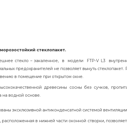
морозостойкий стеклопакет.
ешнее стекло – закаленное, в модели FTP-V L3 внутренн
иальных предохранителей не позволяет вынуть стеклопакет. 
овению в помещение при открытом окне.
ысококачественной древесины сосны без сучков, пропит
а на водной основе.
ваны эксклюзивной антиконденсатной системой вентиляции 
 расположенная в нижней части оконной створки, позволяет