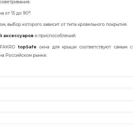
роветривания.
а от 15 до 90°.
м, выбор которого зависит от типа кровельного покрытия.
й аксессуаров
и приспособлений.
и FAKRO
topSafe
окна для крыши соответствуют самым ст
на Российском рынке.