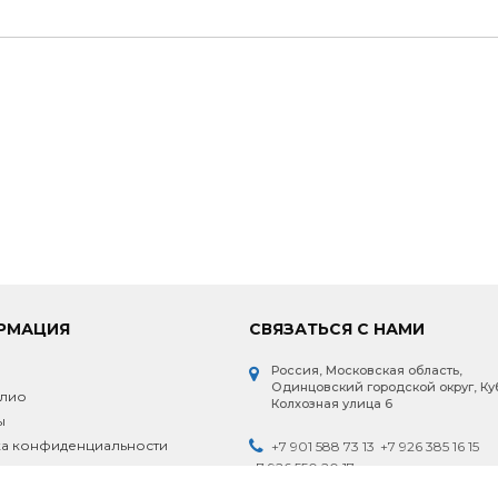
РМАЦИЯ
СВЯЗАТЬСЯ С НАМИ
Россия, Московская область,
и
Одинцовский городской округ, Ку
лио
Колхозная улица 6
ы
а конфиденциальности
+7 901 588 73 13
+7 926 385 16 15
+7 926 550 20 17
ка персональных данных