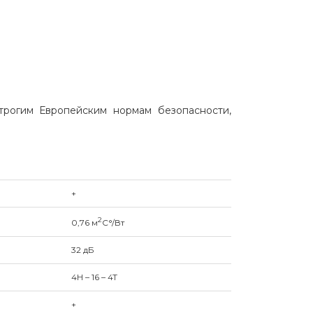
рогим Европейским нормам безопасности,
+
2
0,76 м
С°/Вт
32 дБ
4H – 16 – 4T
+