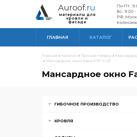
Auroof
.ru
Пн-Пт.: 9.0
Вс.: 9.00 -
материалы для
РФ, Моск
кровли и
фасада
Колхозна
ГЛАВНАЯ
КАТАЛОГ
РА
Главная
Каталог
Прочие товары
Мансардны
Мансардное окно Fakro FTP-V U3
Мансардное окно Fa
ГИБОЧНОЕ ПРОИЗВОДСТВО
КРОВЛЯ