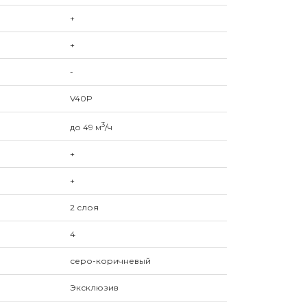
+
+
-
V40P
3
до 49 м
/ч
+
+
2 слоя
4
серо-коричневый
Эксклюзив