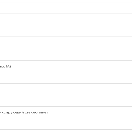
сс 1А)
иксирующий стеклопакет