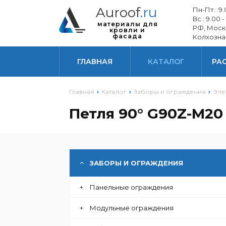
Auroof
.ru
Пн-Пт.: 9.0
СОФИТЫ
Вс.: 9.00 -
материалы для
РФ, Моск
кровли и
фасада
Колхозна
ЭЛЕМЕНТЫ БЕЗОПАСНОСТИ
ГЛАВНАЯ
КАТАЛОГ
РА
ИЗОЛЯЦИОННЫЕ МАТЕРИАЛЫ
ДЛЯ КРОВЛИ И ФАСАДА
Главная
Каталог
Заборы и ограждения
Эле
ВОДОСТОЧНЫЕ СИСТЕМЫ
Петля 90° G90Z-M20
ФАСАД
ЗАБОРЫ И ОГРАЖДЕНИЯ
+
Панельные ограждения
+
Модульные ограждения