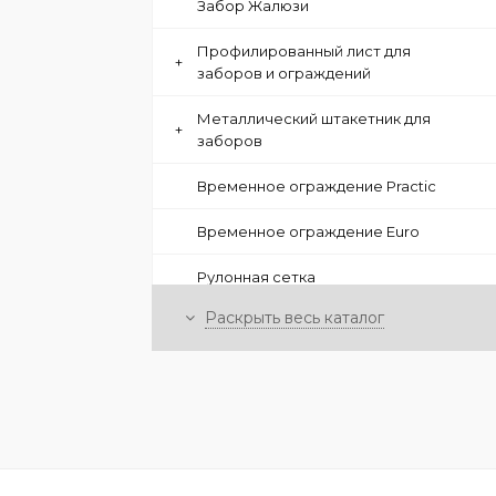
Забор Жалюзи
Профилированный лист для
+
заборов и ограждений
Металлический штакетник для
+
заборов
Временное ограждение Practic
Временное ограждение Euro
Рулонная сетка
Раскрыть весь каталог
-
Элементы ограждений Locinox
Промышленный замок в
металлическом корпусе
Комплект: Электро-механический
замок в металлическом корпусе