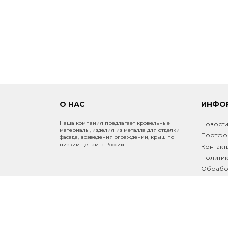
Доводчик 250
Доводчик гидравлический
Доводчик регулируемый (без
рельсы)
Фиксатор створки ворот
антивандальный
О НАС
ИНФО
Парапетные крышки
Наша компания предлагает кровельные
Новост
материалы, изделия из металла для отделки
Портфо
фасада, возведения ограждений, крыш по
Заглушки для профильной трубы
низким ценам в России.
Контакт
Политик
Модуль кирпичного столба
Обработ
Инфо
ПРОЧИЕ ТОВАРЫ