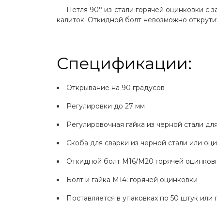
Врезной замок HYBRID
Петля 90° из стали горячей оцинковки с 
калиток. Откидной болт невозможно открутит
Замок в полиамидном корпусе
Замок для откатных ворот
Спецификации:
Врезной замок FORTYLOCK
Ответная планка из полиамида
Открывание на 90 градусов
Система быстрого монтажа
Регулировки до 27 мм
LOCINOX
Регулировочная гайка из черной стали дл
Петля для промышленных ворот
Скоба для сварки из черной стали или оц
Петля универсальная
Откидной болт M16/М20 горячей оцинков
Ригель створки ворот
Болт и гайка M14: горячей оцинковки
Фиксатор ригелей ворот
Поставляется в упаковках по 50 штук или 
Фиксатор створки ворот