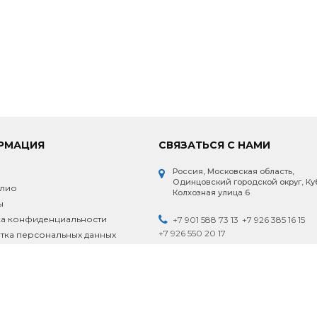
РМАЦИЯ
СВЯЗАТЬСЯ С НАМИ
Россия, Московская область,
и
Одинцовский городской округ, Ку
лио
Колхозная улица 6
ы
а конфиденциальности
+7 901 588 73 13
+7 926 385 16 15
+7 926 550 20 17
ка персональных данных
Пн-Пт.: 9.00 - 18.00 Сб.: 9.00 - 18.00 Вс.
18.00