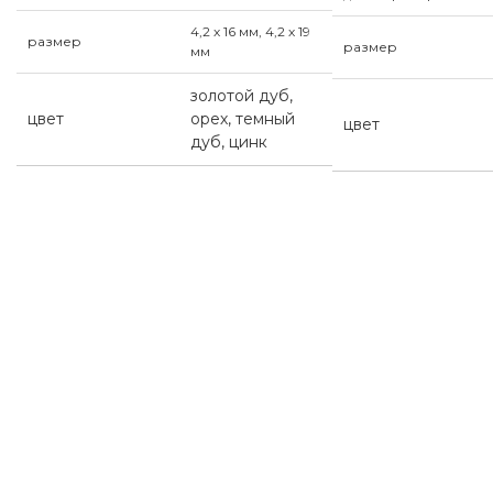
4,2 х 16 мм, 4,2 х 19
размер
размер
мм
золотой дуб,
цвет
орех, темный
цвет
дуб, цинк