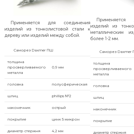
Применяется 
Применяется для соединения
изделий из тонко
изделий из тонколистовой стали к
металлическим и
дереву или изделий между собой.
более 1-2 мм.
Саморез Daxmer ПШ
Саморез Daxmer
толщина
толщина
просверливаемого
0,9 мм
просверливаемого
металла
металла
головка
полусферическая
головка
шлиц
phillips №2
шлиц
наконечник
острый
наконечник
покрытие
цинк 5 микрон
покрытие
диаметр стержня
4,2 мм
диаметр стержня