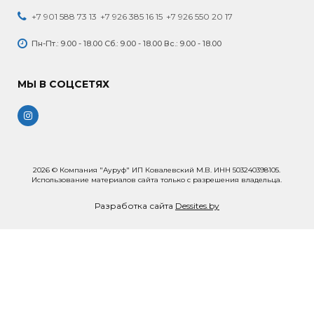
+7 901 588 73 13
+7 926 385 16 15
+7 926 550 20 17
Пн-Пт.: 9.00 - 18.00 Сб.: 9.00 - 18.00 Вс.: 9.00 - 18.00
МЫ В СОЦСЕТЯХ
2026 © Компания "Ауруф" ИП Ковалевский М.В. ИНН 503240398105.
Использование материалов сайта только с разрешения владельца.
Разработка сайта
Dessites.by