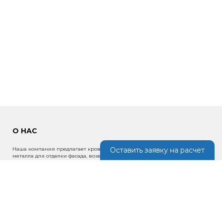
О НАС
Наша компания предлагает кровельные материалы, изделия из
Оставить заявку на расчет
металла для отделки фасада, возведения ограждений, крыш по
низким ценам в России.
ИНФОРМАЦИЯ
Новости
Портфолио