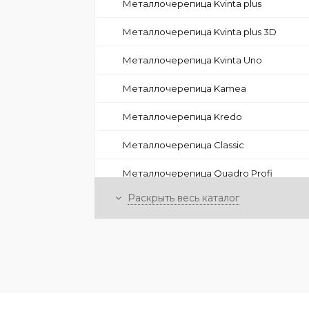
Металлочерепица Kvinta plus
Металлочерепица Kvinta plus 3D
Металлочерепица Kvinta Uno
Металлочерепица Kamea
Металлочерепица Kredo
Металлочерепица Classic
Металлочерепица Quadro Profi
Раскрыть весь каталог
Металлочерепица с каменной
посыпкой Grand Line
Фигурные доборные элементы
+
Фальцевая кровля
+
Композитная черепица