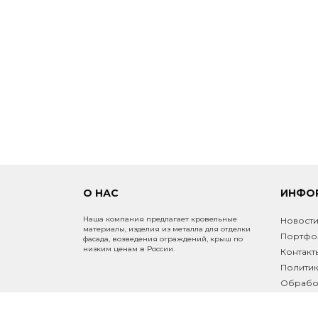
ЗАБОРЫ И ОГРАЖДЕНИЯ
ПРОЧИЕ ТОВАРЫ
О НАС
ИНФО
Наша компания предлагает кровельные
Новост
материалы, изделия из металла для отделки
Портфо
фасада, возведения ограждений, крыш по
низким ценам в России.
Контакт
Политик
Обработ
Инфо