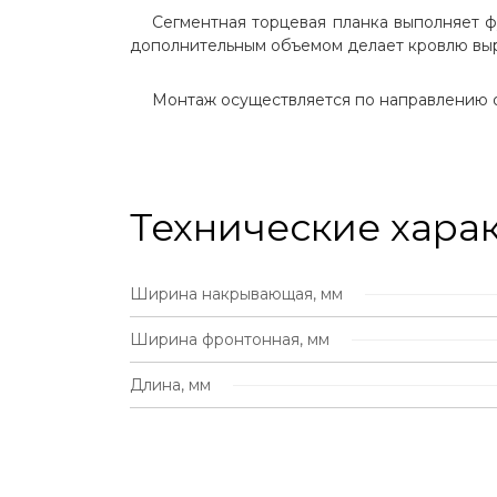
Сегментная торцевая планка выполняет ф
+
Мягкая кровля (Битумная черепица)
дополнительным объемом делает кровлю выр
+
Профнастил (профлист) для крыши
Монтаж осуществляется по направлению от 
+
Цементно-песчаная черепица
+
Керамическая черепица
Технические хара
СОФИТЫ
ЭЛЕМЕНТЫ БЕЗОПАСНОСТИ
Ширина накрывающая, мм
Ширина фронтонная, мм
ИЗОЛЯЦИОННЫЕ МАТЕРИАЛЫ
ДЛЯ КРОВЛИ И ФАСАДА
Длина, мм
ВОДОСТОЧНЫЕ СИСТЕМЫ
ФАСАД