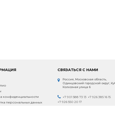
РМАЦИЯ
СВЯЗАТЬСЯ С НАМИ
Россия, Московская область,
и
Одинцовский городской округ, Ку
лио
Колхозная улица 6
ы
а конфиденциальности
+7 901 588 73 13
+7 926 385 16 15
+7 926 550 20 17
ка персональных данных
Пн-Пт.: 9.00 - 18.00 Сб.: 9.00 - 18.00 Вс.