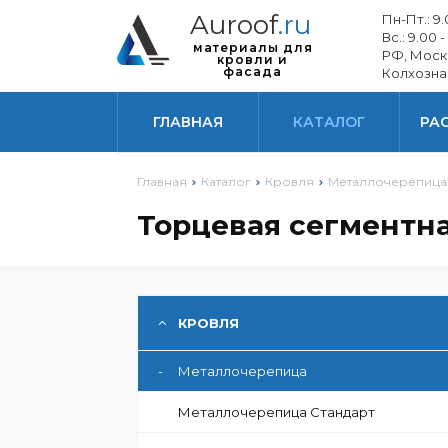
Auroof
.ru
Пн-Пт.: 9.0
Вс.: 9.00 -
материалы для
РФ, Моск
кровли и
фасада
Колхозна
ГЛАВНАЯ
КАТАЛОГ
РА
Главная
Каталог
Кровля
Металлочерепица
Торцевая сегментн
ГИБОЧНОЕ ПРОИЗВОДСТВО
КРОВЛЯ
-
Металлочерепица
Металлочерепица Стандарт