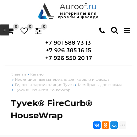
Auroof
.ru
материалы для
кровли и фасада
0
0
0
+7 901 588 73 13
+7 926 385 16 15
+7 926 550 20 17
Главная
Каталог
Изоляционные материалы для кровли и фасада
Гидро- и пароизоляция Tyvek
Мембраны для фасада
Tyvek® FireCurb® HouseWrap
Tyvek® FireCurb®
HouseWrap