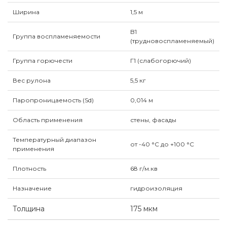
Ширина
1,5 м
B1
Группа воспламеняемости
(трудновоспламеняемый)
Группа горючести
Г1 (слабогорючий)
Вес рулона
5,5 кг
Паропроницаемость (Sd)
0,014 м
Область применения
стены, фасады
Температурный диапазон
от -40 °C до +100 °C
применения
Плотность
68 г/м.кв
Назначение
гидроизоляция
Толщина
175 мкм