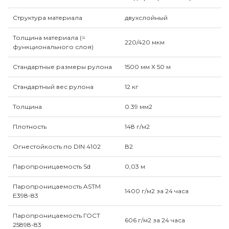
Структура материала
двухслойный
Толщина материала (=
220/420 мкм
функционального слоя)
Стандартные размеры рулона
1500 мм Х 50 м
Стандартный вес рулона
12 кг
Толщина
0.39 мм2
Плотность
148 г/м2
Огнестойкость по DIN 4102
В2
Паропроницаемость Sd
0,03 м
Паропроницаемость ASTM
1400 г/м2 за 24 часа
E398-83
Паропроницаемость ГОСТ
606 г/м2 за 24 часа
25898-83