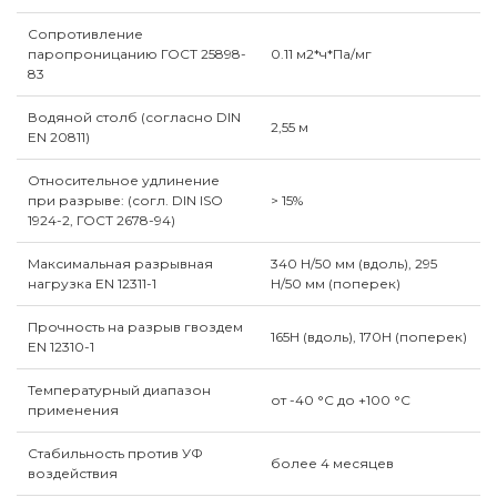
Сопротивление
паропроницанию ГОСТ 25898-
0.11 м2*ч*Па/мг
83
Водяной столб (согласно DIN
2,55 м
EN 20811)
Относительное удлинение
при разрыве: (согл. DIN ISO
> 15%
1924-2, ГОСТ 2678-94)
Максимальная разрывная
340 Н/50 мм (вдоль), 295
нагрузка EN 12311-1
Н/50 мм (поперек)
Прочность на разрыв гвоздем
165Н (вдоль), 170Н (поперек)
EN 12310-1
Температурный диапазон
от -40 °C до +100 °C
применения
Стабильность против УФ
более 4 месяцев
воздействия