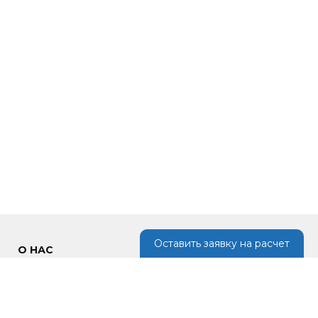
Оставить заявку на расчет
О НАС
Наша компания предлагает кровельные материалы, изделия из
металла для отделки фасада, возведения ограждений, крыш по
низким ценам в России.