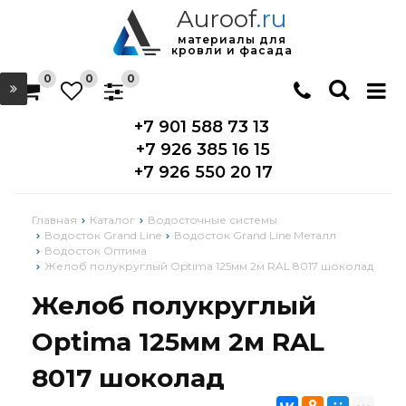
Auroof
.ru
материалы для
кровли и фасада
0
0
0
+7 901 588 73 13
+7 926 385 16 15
+7 926 550 20 17
Главная
Каталог
Водосточные системы
Водосток Grand Line
Водосток Grand Line Металл
Водосток Оптима
Желоб полукруглый Optima 125мм 2м RAL 8017 шоколад
Желоб полукруглый
Optima 125мм 2м RAL
8017 шоколад