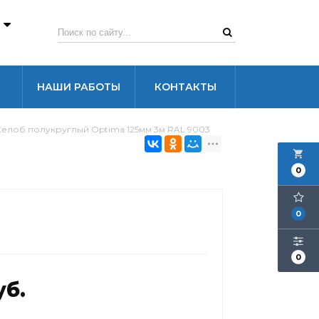
3
НАШИ РАБОТЫ
КОНТАКТЫ
елоб полукруглый Optima 125мм 3м RAL 9003
local_grocery_store
0
0
0
уб.