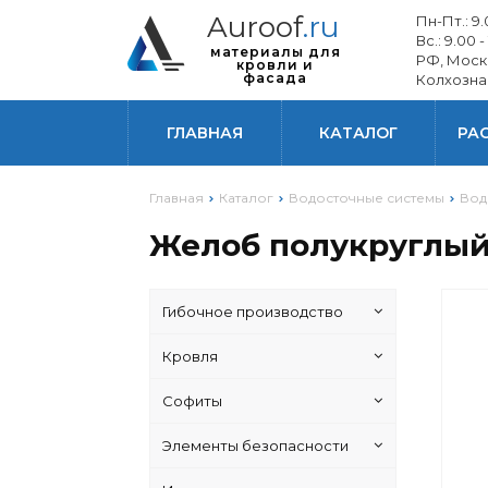
Auroof
.ru
Пн-Пт.: 9.0
Вс.: 9.00 -
материалы для
РФ, Моск
кровли и
фасада
Колхозна
ГЛАВНАЯ
КАТАЛОГ
РА
Главная
Каталог
Водосточные системы
Вод
Желоб полукруглый 
Гибочное производство
Кровля
Софиты
Элементы безопасности