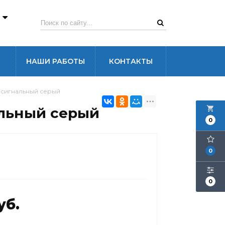
3
НАШИ РАБОТЫ
КОНТАКТЫ
 сигнальный серый
альный серый
local_grocery_store
0
0
0
уб.