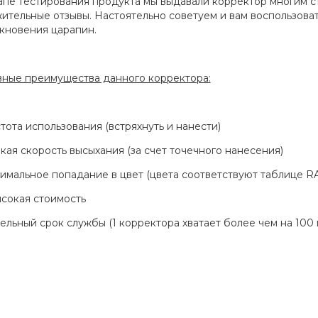
апе тестирования продукта мы выдавали корректор многим с
ительные отзывы. Настоятельно советуем и вам воспользова
кновения царапин.
ные преимущества данного корректора:
стота использования (встряхнуть и нанести)
окая скорость высыхания (за счет точечного нанесения)
симальное попадание в цвет (цвета соответствуют таблице RA
ысокая стоимость
тельный срок службы (1 корректора хватает более чем на 100 