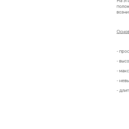
На эт
полож
возни
Основ
- про
- выс
- мак
- нев
- дли