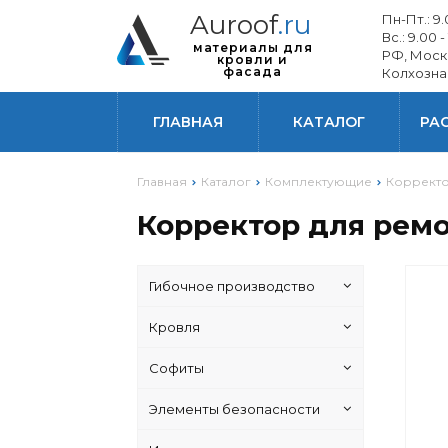
Auroof
.ru
Пн-Пт.: 9.0
Вс.: 9.00 -
материалы для
РФ, Моск
кровли и
фасада
Колхозна
ГЛАВНАЯ
КАТАЛОГ
РА
Главная
Каталог
Комплектующие
Корректо
Корректор для рем
Гибочное производство
Кровля
Софиты
Элементы безопасности