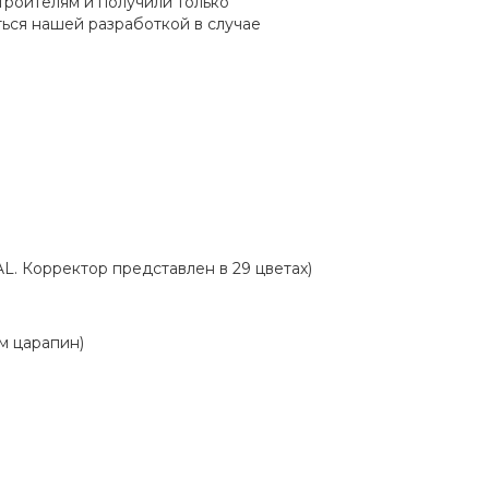
троителям и получили только
ться нашей разработкой в случае
L. Корректор представлен в 29 цветах)
м царапин)