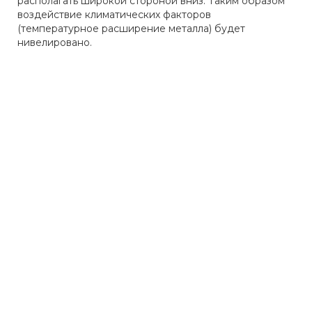
располагать широкой стороной вниз. Таким образом
воздействие климатических факторов
(температурное расширение металла) будет
нивелировано.