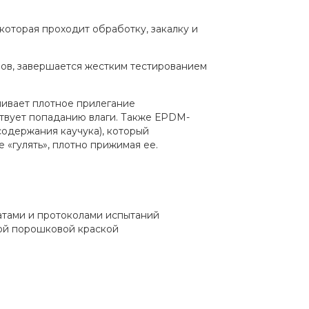
 которая проходит обработку, закалку и
лов, завершается жестким тестированием
ивает плотное прилегание
ствует попаданию влаги. Также ЕРDМ-
содержания каучука), который
«гулять», плотно прижимая ее.
атами и протоколами испытаний
ой порошковой краской