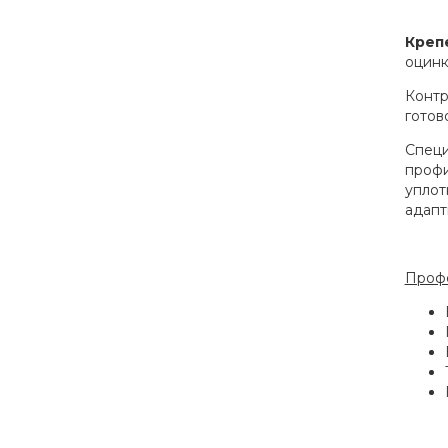
Крепе
оцинк
Контр
готов
Специ
профи
уплот
адапт
Профе