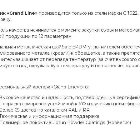
ж «Grand Line»
производится только из стали марки С 1022,
овку.
оль качества начинается с момента закупки сырья и материа
ой продукции по 12 параметрам.
альная металлическая шайба с ЕРDМ-уплотнителем обеспеч
лированного металла (кровли) к обрешетке, а также препят
нитель защищает от перепада температур (за счет высокого 
ируется под окружающую температуру и не позволяет кровле 
ссиональный крепеж «Grand Line» это:
Высокое качество и надежность‚ подтвержденные сертифик
Покраска саморезов устойчивой к УФ излучению полиэфирн
Более 65 цветов по каталогам RAL и RR
Техническая и информационная поддержка.
Полимерное покрытие: Jotun Powder Coatings (Норвегия)