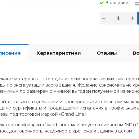
В наличии
писание
Характеристики
Отзывы
Во
жные материалы – это один из основополагающих факторов в
ды по эксплуатации всего здания. Желание сэкономить на кр
авнимым по размерам с мнимой выгодой полученной из экон
айте только с надежными и проверенными торговыми марк
ими сертификаты и прошедшими испытания в профильных стр
езы под торговой маркой «Grand Line».
ж торговой марки «Grand Line» маркируется символом "М" и 
тво, долговечность, надёжность крепежа и здания в целом.