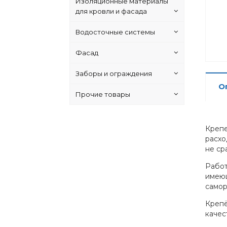
Изоляционные материалы
для кровли и фасада
Водосточные системы
Фасад
Заборы и ограждения
О
Прочие товары
Крепе
расхо
не ср
Работ
имеющ
самор
Крепё
качес