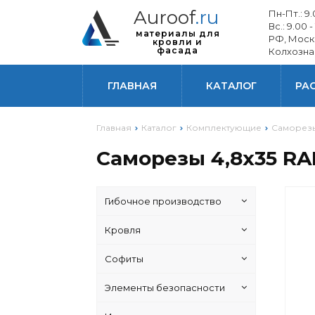
Auroof
.ru
Пн-Пт.: 9.0
Вс.: 9.00 -
материалы для
РФ, Моск
кровли и
фасада
Колхозна
ГЛАВНАЯ
КАТАЛОГ
РА
Главная
Каталог
Комплектующие
Саморезы
Саморезы 4,8х35 RA
Гибочное производство
Кровля
Софиты
Элементы безопасности