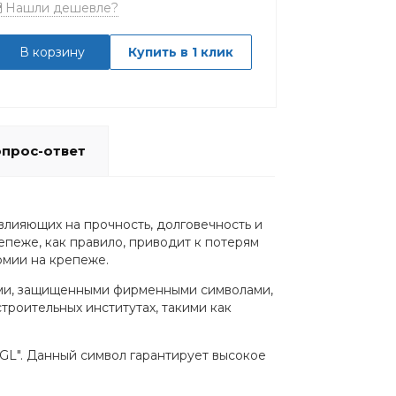
Нашли дешевле?
В корзину
Купить в 1 клик
прос-ответ
лияющих на прочность, долговечность и
епеже, как правило, приводит к потерям
омии на крепеже.
ами, защищенными фирменными символами,
оительных институтах, такими как
"GL". Данный символ гарантирует высокое