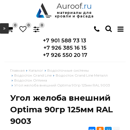
Auroof
.ru
материалы для
кровли и фасада
0
0
0
+7 901 588 73 13
+7 926 385 16 15
+7 926 550 20 17
Главная
Каталог
Водосточные системы
Водосток Grand Line
Водосток Grand Line Металл
Водосток Оптима
Угол желоба внешний Optima 90гр 125мм RAL 9003
Угол желоба внешний
Optima 90гр 125мм RAL
9003